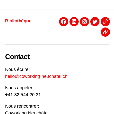
Bibliothèque
Facebook
Linkedin
Instagram
Twitter
Even
News
Contact
Nous écrire:
hello@coworking-neuchatel.ch
Nous appeler:
+41 32 544 20 31
Nous rencontrer:
Coworking Neuchâtel