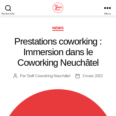
Recherche
Menu
Coworking
Neuchâtel
Catégories
NEWS
Prestations coworking :
Immersion dans le
Coworking Neuchâtel
Par
Staff Coworking Neuchâtel
3 mars 2022
Auteur
Date
de
de
l’article
l’article