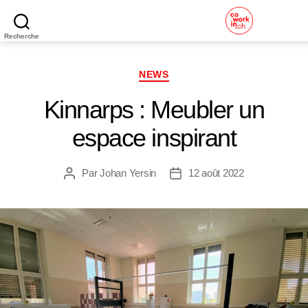
Recherche
Coworking
Neuchâtel
Catégories
NEWS
Kinnarps : Meubler un
espace inspirant
Par
Johan Yersin
12 août 2022
Auteur
Date
de
de
l’article
l’article