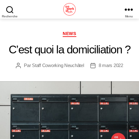
Recherche
Menu
Coworking
Neuchâtel
Catégories
NEWS
C’est quoi la domiciliation ?
Par
Staff Coworking Neuchâtel
8 mars 2022
Auteur
Date
de
de
l’article
l’article