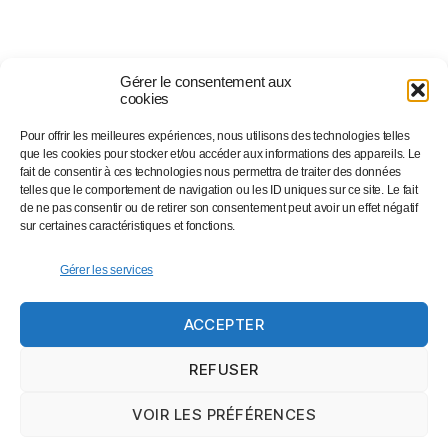
Gérer le consentement aux
cookies
Pour offrir les meilleures expériences, nous utilisons des technologies telles
Suivez-nous sur…
que les cookies pour stocker et/ou accéder aux informations des appareils. Le
fait de consentir à ces technologies nous permettra de traiter des données
telles que le comportement de navigation ou les ID uniques sur ce site. Le fait
de ne pas consentir ou de retirer son consentement peut avoir un effet négatif
Facebook
sur certaines caractéristiques et fonctions.
Linkedin
Instagram
Gérer les services
Twitter
ACCEPTER
Eventbrite
Newsletter
REFUSER
VOIR LES PRÉFÉRENCES