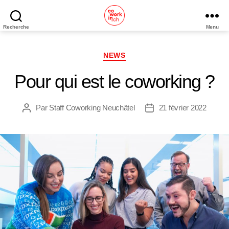
Recherche
Menu
Coworking
Neuchâtel
Catégories
NEWS
Pour qui est le coworking ?
Par
Staff Coworking Neuchâtel
21 février 2022
Auteur
Date
de
de
l’article
l’article