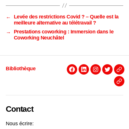
←
Levée des restrictions Covid ? – Quelle est la
meilleure alternative au télétravail ?
→
Prestations coworking : Immersion dans le
Coworking Neuchâtel
Bibliothèque
Facebook
Linkedin
Instagram
Twitter
Even
News
Contact
Nous écrire: