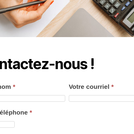
ntactez-nous !
 nom
*
Votre courriel
*
téléphone
*