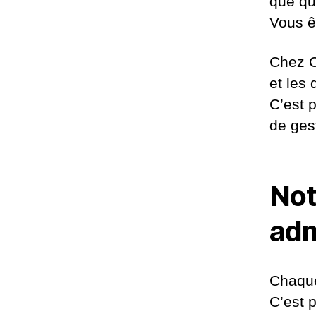
que qu
Vous ê
Chez C
et les
C’est 
de ges
Not
adm
Chaque
C’est 