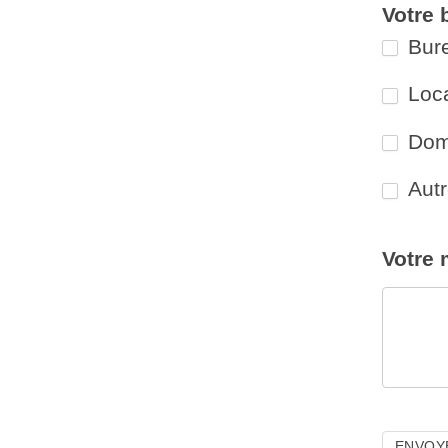
Votre 
Bure
Loca
Domi
Autr
Autre
Votre