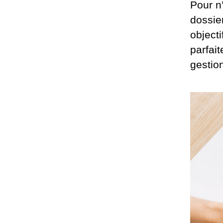
Pour n
dossie
objecti
parfai
gestion