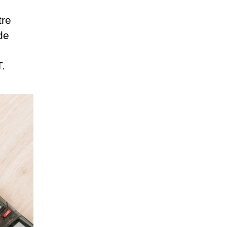
tre
de
T.