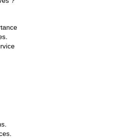
ves ?
rtance
es.
rvice
ns.
ces.