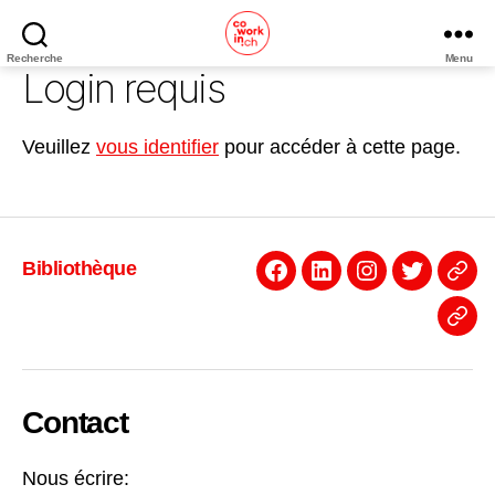
Recherche
Menu
Coworking
Login requis
Neuchâtel
Veuillez
vous identifier
pour accéder à cette page.
Bibliothèque
Facebook
Linkedin
Instagram
Twitter
Even
News
Contact
Nous écrire: