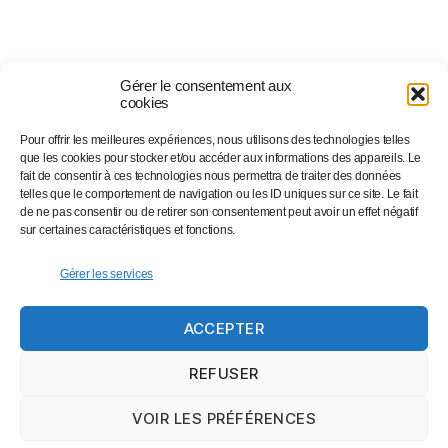
Gérer le consentement aux
cookies
Pour offrir les meilleures expériences, nous utilisons des technologies telles
Suivez-nous sur…
que les cookies pour stocker et/ou accéder aux informations des appareils. Le
fait de consentir à ces technologies nous permettra de traiter des données
telles que le comportement de navigation ou les ID uniques sur ce site. Le fait
de ne pas consentir ou de retirer son consentement peut avoir un effet négatif
Facebook
sur certaines caractéristiques et fonctions.
Linkedin
Instagram
Gérer les services
Twitter
ACCEPTER
Eventbrite
Newsletter
REFUSER
VOIR LES PRÉFÉRENCES