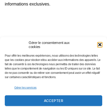
informations exclusives.
Gérer le consentement aux
cookies
Pour offrir les meilleures expériences, nous utilisons des technologies telles
Suivez-nous sur…
que les cookies pour stocker et/ou accéder aux informations des appareils. Le
fait de consentir à ces technologies nous permettra de traiter des données
telles que le comportement de navigation ou les ID uniques sur ce site. Le fait
de ne pas consentir ou de retirer son consentement peut avoir un effet négatif
Facebook
sur certaines caractéristiques et fonctions.
Linkedin
Instagram
Gérer les services
Twitter
ACCEPTER
Eventbrite