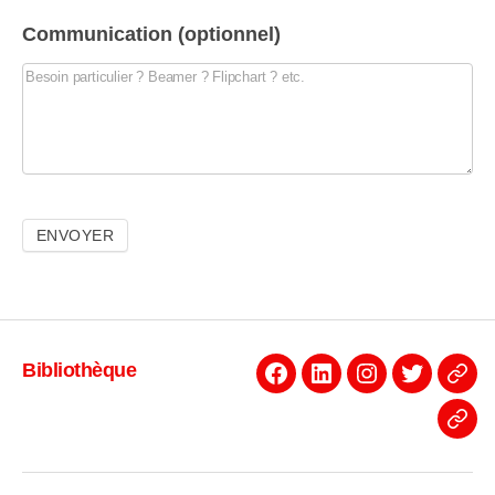
Communication (optionnel)
Bibliothèque
Facebook
Linkedin
Instagram
Twitter
Even
News