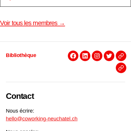
Voir tous les membres →
Bibliothèque
Facebook
Linkedin
Instagram
Twitter
Even
News
Contact
Nous écrire:
hello@coworking-neuchatel.ch