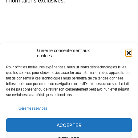
informations exclusives.
Gérer le consentement aux
cookies
Pour offrir les meilleures expériences, nous utilisons des technologies telles
Suivez-nous sur…
que les cookies pour stocker et/ou accéder aux informations des appareils. Le
fait de consentir à ces technologies nous permettra de traiter des données
telles que le comportement de navigation ou les ID uniques sur ce site. Le fait
de ne pas consentir ou de retirer son consentement peut avoir un effet négatif
Facebook
sur certaines caractéristiques et fonctions.
Linkedin
Instagram
Gérer les services
Twitter
ACCEPTER
Eventbrite
Newsletter