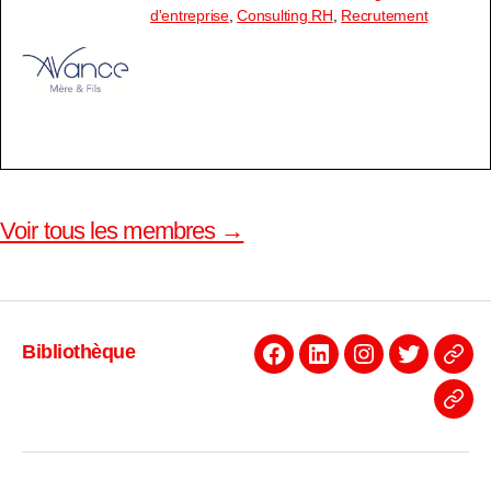
d'entreprise
,
Consulting RH
,
Recrutement
Voir tous les membres →
Bibliothèque
Facebook
Linkedin
Instagram
Twitter
Even
News