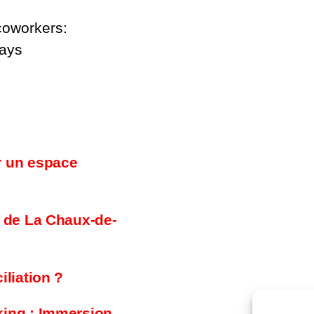
coworkers:
days
r un espace
e de La Chaux-de-
iliation ?
king : Immersion