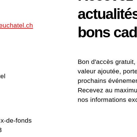
actualité
euchatel.ch
bons ca
Bon d'accès gratuit, 
valeur ajoutée, port
el
prochains événemen
2
Recevez au maximum
nos informations ex
x-de-fonds
3