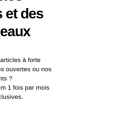
s et des
deaux
articles à forte
es ouvertes ou nos
ts ?
 1 fois par mois
clusives.