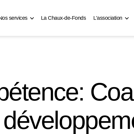
Nos services
La Chaux-de-Fonds
L’association
étence: Coa
 développem