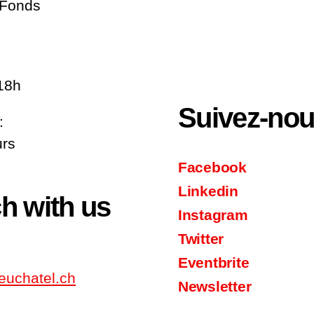
-Fonds
18h
Suivez-no
:
urs
Facebook
Linkedin
ch with us
Instagram
Twitter
Eventbrite
euchatel.ch
Newsletter