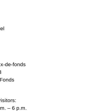
el
2
x-de-fonds
3
-Fonds
isitors:
m. – 6 p.m.