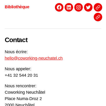
Bibliothèque
Facebook
Linkedin
Instagram
Twitter
Even
News
Contact
Nous écrire:
hello@coworking-neuchatel.ch
Nous appeler:
+41 32 544 20 31
Nous rencontrer:
Coworking Neuchâtel
Place Numa-Droz 2
2000 Neuchâtel