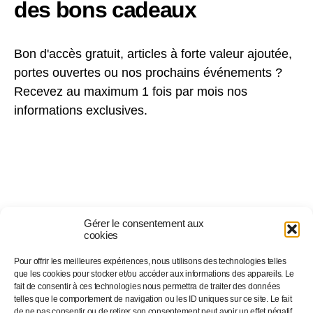
des bons cadeaux
Bon d'accès gratuit, articles à forte valeur ajoutée,
portes ouvertes ou nos prochains événements ?
Recevez au maximum 1 fois par mois nos
informations exclusives.
Gérer le consentement aux
cookies
Pour offrir les meilleures expériences, nous utilisons des technologies telles
Suivez-nous sur…
que les cookies pour stocker et/ou accéder aux informations des appareils. Le
fait de consentir à ces technologies nous permettra de traiter des données
telles que le comportement de navigation ou les ID uniques sur ce site. Le fait
de ne pas consentir ou de retirer son consentement peut avoir un effet négatif