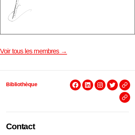
Voir tous les membres →
Bibliothèque
Facebook
Linkedin
Instagram
Twitter
Even
News
Contact