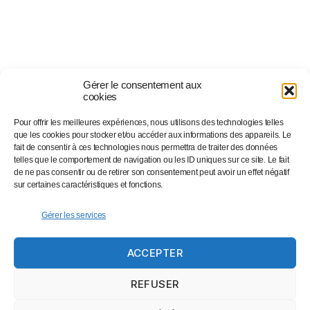
Gérer le consentement aux
cookies
Pour offrir les meilleures expériences, nous utilisons des technologies telles
Suivez-nous sur…
que les cookies pour stocker et/ou accéder aux informations des appareils. Le
fait de consentir à ces technologies nous permettra de traiter des données
telles que le comportement de navigation ou les ID uniques sur ce site. Le fait
de ne pas consentir ou de retirer son consentement peut avoir un effet négatif
Facebook
sur certaines caractéristiques et fonctions.
Linkedin
Instagram
Gérer les services
Twitter
ACCEPTER
Eventbrite
Newsletter
REFUSER