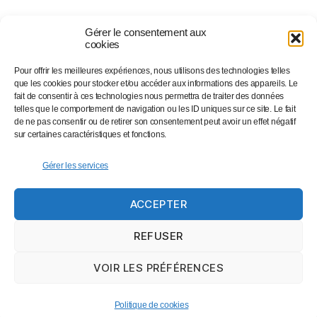
Gérer le consentement aux
cookies
Pour offrir les meilleures expériences, nous utilisons des technologies telles
Suivez-nous sur…
que les cookies pour stocker et/ou accéder aux informations des appareils. Le
fait de consentir à ces technologies nous permettra de traiter des données
telles que le comportement de navigation ou les ID uniques sur ce site. Le fait
de ne pas consentir ou de retirer son consentement peut avoir un effet négatif
Facebook
sur certaines caractéristiques et fonctions.
Linkedin
Instagram
Gérer les services
Twitter
ACCEPTER
Eventbrite
Newsletter
REFUSER
VOIR LES PRÉFÉRENCES
© 2026
Coworking Neuchâtel
Haut
↑
Politique de cookies