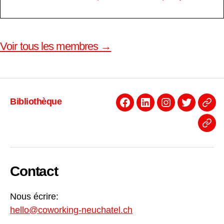
Voir tous les membres →
Bibliothèque
Facebook
Linkedin
Instagram
Twitter
Even
News
Contact
Nous écrire:
hello@coworking-neuchatel.ch