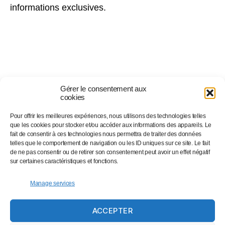
informations exclusives.
Gérer le consentement aux
cookies
Pour offrir les meilleures expériences, nous utilisons des technologies telles
Suivez-nous sur…
que les cookies pour stocker et/ou accéder aux informations des appareils. Le
fait de consentir à ces technologies nous permettra de traiter des données
telles que le comportement de navigation ou les ID uniques sur ce site. Le fait
de ne pas consentir ou de retirer son consentement peut avoir un effet négatif
Facebook
sur certaines caractéristiques et fonctions.
Linkedin
Instagram
Manage services
Twitter
ACCEPTER
Eventbrite