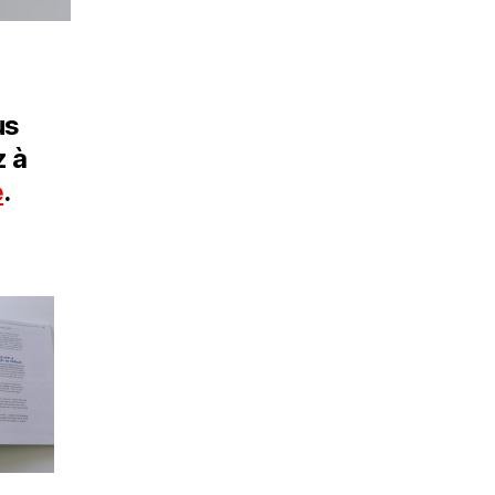
us
z à
e
.