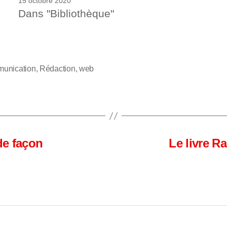
15 octobre 2020
Dans "Bibliothèque"
unication
,
Rédaction
,
web
s
de façon
Le livre 