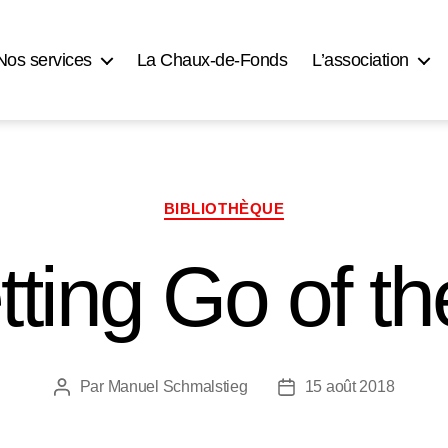
Nos services
La Chaux-de-Fonds
L’association
Catégories
BIBLIOTHÈQUE
etting Go of t
Par
Manuel Schmalstieg
15 août 2018
Auteur
Date
de
de
l’article
l’article