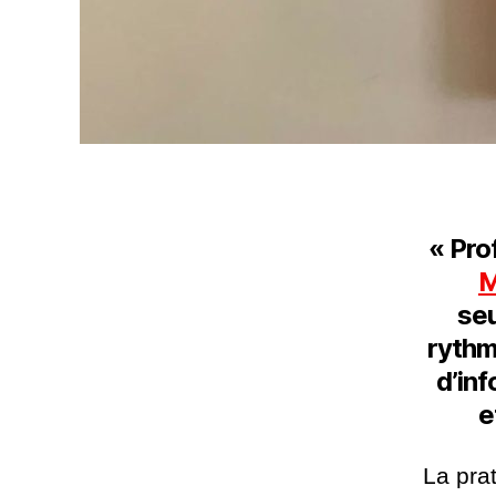
« Pro
M
seu
rythma
d’inf
e
La prat