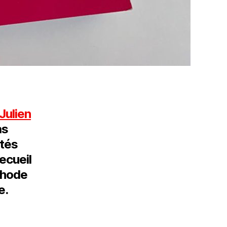
Julien
as
ités
recueil
éthode
e.