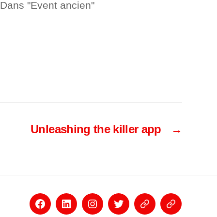
Dans "Event ancien"
Unleashing the killer app
→
Facebook
Linkedin
Instagram
Twitter
Eventbrite
Newsletter