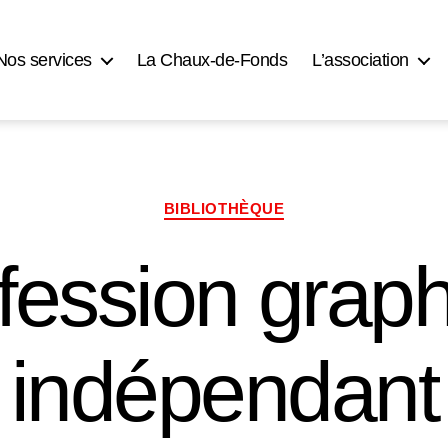
Nos services
La Chaux-de-Fonds
L’association
Catégories
BIBLIOTHÈQUE
fession graph
indépendant