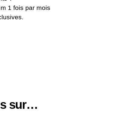
 1 fois par mois
clusives.
us sur…