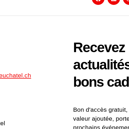
Facebook
Linked
Recevez
actualité
euchatel.ch
bons ca
Bon d'accès gratuit, 
valeur ajoutée, port
el
prochains événemen