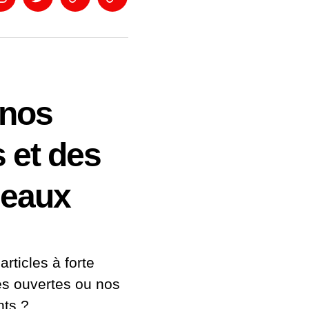
in
Instagram
Twitter
Eventbrite
Newsletter
 nos
s et des
deaux
articles à forte
es ouvertes ou nos
ts ?