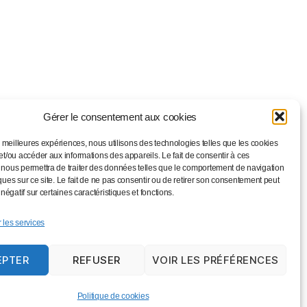
Gérer le consentement aux cookies
es meilleures expériences, nous utilisons des technologies telles que les cookies
et/ou accéder aux informations des appareils. Le fait de consentir à ces
 nous permettra de traiter des données telles que le comportement de navigation
ques sur ce site. Le fait de ne pas consentir ou de retirer son consentement peut
 négatif sur certaines caractéristiques et fonctions.
 les services
EPTER
REFUSER
VOIR LES PRÉFÉRENCES
Vers le haut
↑
Politique de cookies