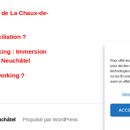
e de La Chaux-de-
iliation ?
king : Immersion
 Neuchâtel
Pour offrir l
pour stocker 
technologies
working ?
ou les ID uni
avoir un effet
Gérer
ACC
châtel
Propulsé par WordPress