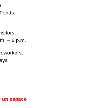
3
-Fonds
isitors:
m. – 6 p.m.
coworkers:
days
r un espace