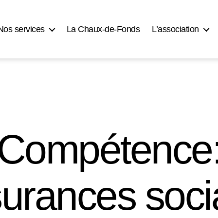
Nos services
La Chaux-de-Fonds
L’association
Compétence
urances soci