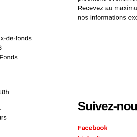
2
Recevez au maximum
nos informations ex
x-de-fonds
3
-Fonds
18h
Suivez-no
:
urs
Facebook