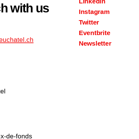
Linkedin
ch with us
Instagram
Twitter
Eventbrite
euchatel.ch
Newsletter
el
2
x-de-fonds