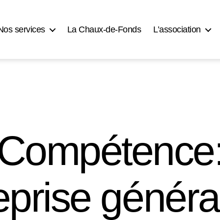
Nos services
La Chaux-de-Fonds
L’association
Compétence
eprise généra