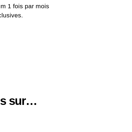
 1 fois par mois
clusives.
us sur…