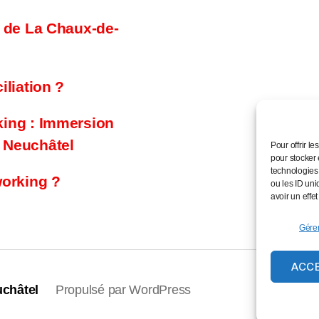
e de La Chaux-de-
iliation ?
king : Immersion
 Neuchâtel
Pour offrir l
pour stocker 
technologies
working ?
ou les ID uni
avoir un effet
Gérer
ACC
châtel
Propulsé par WordPress