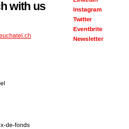
ch with us
Instagram
Twitter
Eventbrite
euchatel.ch
Newsletter
el
2
x-de-fonds