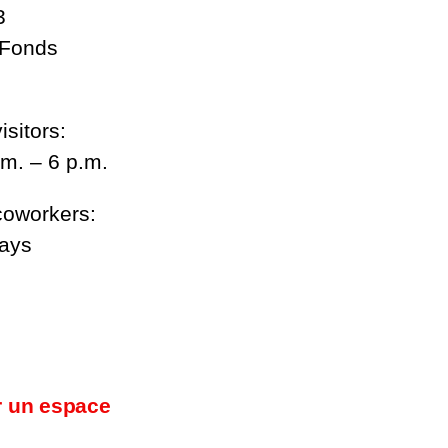
3
-Fonds
isitors:
m. – 6 p.m.
coworkers:
days
r un espace