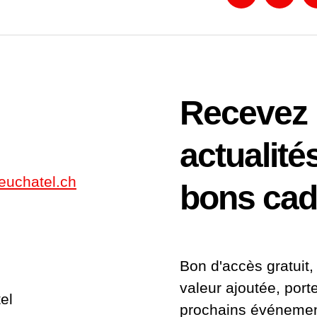
Facebook
Linked
Recevez
actualité
euchatel.ch
bons ca
Bon d'accès gratuit, 
valeur ajoutée, port
el
prochains événemen