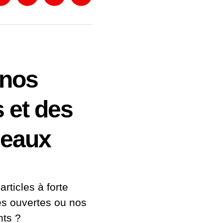
in
Instagram
Twitter
Eventbrite
Newsletter
 nos
s et des
deaux
articles à forte
es ouvertes ou nos
ts ?