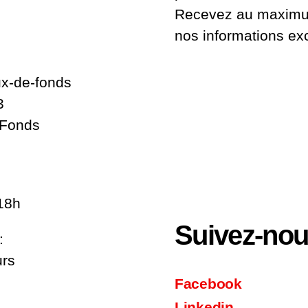
2
Recevez au maximum
nos informations ex
x-de-fonds
3
-Fonds
18h
Suivez-no
:
urs
Facebook
Linkedin