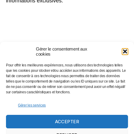
informations exclusives.
Gérer le consentement aux
cookies
Pour offrir les meilleures expériences, nous utilisons des technologies telles
Suivez-nous sur…
que les cookies pour stocker et/ou accéder aux informations des appareils. Le
fait de consentir à ces technologies nous permettra de traiter des données
telles que le comportement de navigation ou les ID uniques sur ce site. Le fait
de ne pas consentir ou de retirer son consentement peut avoir un effet négatif
Facebook
sur certaines caractéristiques et fonctions.
Linkedin
Instagram
Gérer les services
Twitter
ACCEPTER
Eventbrite
Newsletter