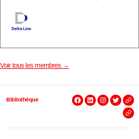
Voir tous les membres →
Bibliothèque
Facebook
Linkedin
Instagram
Twitter
Even
News