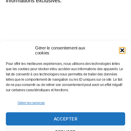
informations exclusives.
Gérer le consentement aux
cookies
Pour offrir les meilleures expériences, nous utilisons des technologies telles
Suivez-nous sur…
que les cookies pour stocker et/ou accéder aux informations des appareils. Le
fait de consentir à ces technologies nous permettra de traiter des données
telles que le comportement de navigation ou les ID uniques sur ce site. Le fait
de ne pas consentir ou de retirer son consentement peut avoir un effet négatif
Facebook
sur certaines caractéristiques et fonctions.
Linkedin
Instagram
Gérer les services
Twitter
ACCEPTER
Eventbrite
Newsletter