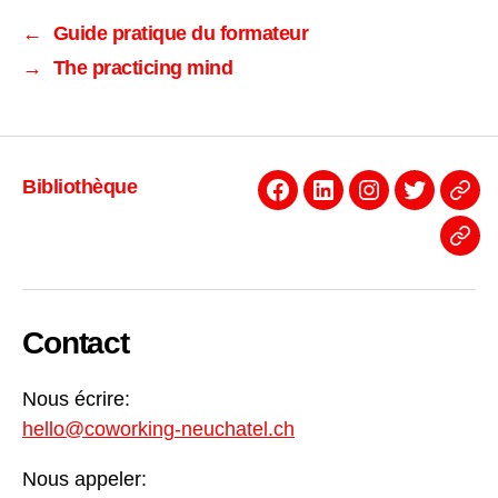
←
Guide pratique du formateur
→
The practicing mind
Bibliothèque
Facebook
Linkedin
Instagram
Twitter
Even
News
Contact
Nous écrire:
hello@coworking-neuchatel.ch
Nous appeler: