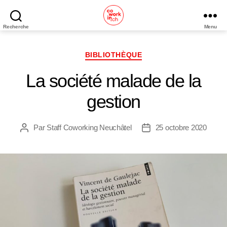
Recherche
Menu
Coworking
Neuchâtel
Catégories
BIBLIOTHÈQUE
La société malade de la
gestion
Par
Staff Coworking Neuchâtel
25 octobre 2020
Auteur
Date
de
de
l’article
l’article