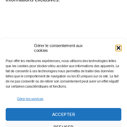
Gérer le consentement aux
cookies
Pour offrir les meilleures expériences, nous utilisons des technologies telles
Suivez-nous sur…
que les cookies pour stocker et/ou accéder aux informations des appareils. Le
fait de consentir à ces technologies nous permettra de traiter des données
telles que le comportement de navigation ou les ID uniques sur ce site. Le fait
de ne pas consentir ou de retirer son consentement peut avoir un effet négatif
Facebook
sur certaines caractéristiques et fonctions.
Linkedin
Instagram
Gérer les services
Twitter
ACCEPTER
Eventbrite
Newsletter