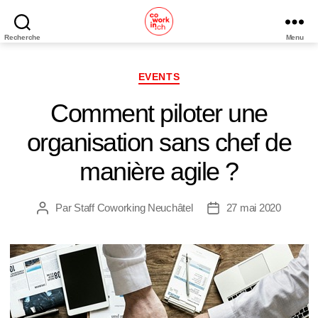
Recherche
Menu
Coworking
Neuchâtel
Catégories
EVENTS
Comment piloter une
organisation sans chef de
manière agile ?
Par
Staff Coworking Neuchâtel
27 mai 2020
Auteur
Date
de
de
l’article
l’article