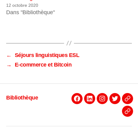
12 octobre 2020
Dans "Bibliothèque"
←
Séjours linguistiques ESL
→
E-commerce et Bitcoin
Bibliothèque
Facebook
Linkedin
Instagram
Twitter
Even
News