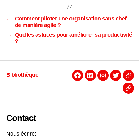
←
Comment piloter une organisation sans chef
de manière agile ?
→
Quelles astuces pour améliorer sa productivité
?
Bibliothèque
Facebook
Linkedin
Instagram
Twitter
Even
News
Contact
Nous écrire: