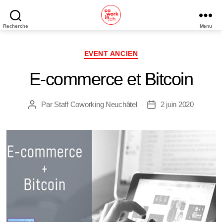
Recherche
Menu
Coworking
Neuchâtel
Catégories
EVENT ANCIEN
E-commerce et Bitcoin
Par
Staff Coworking Neuchâtel
2 juin 2020
Auteur
Date
de
de
l’article
l’article