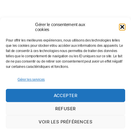
Gérer le consentement aux
cookies
Pour offrir les meilleures expériences, nous utilisons des technologies telles
Suivez-nous sur…
que les cookies pour stocker et/ou accéder aux informations des appareils. Le
fait de consentir à ces technologies nous permettra de traiter des données
telles que le comportement de navigation ou les ID uniques sur ce site. Le fait
de ne pas consentir ou de retirer son consentement peut avoir un effet négatif
Facebook
sur certaines caractéristiques et fonctions.
Linkedin
Instagram
Gérer les services
Twitter
ACCEPTER
Eventbrite
Newsletter
REFUSER
VOIR LES PRÉFÉRENCES